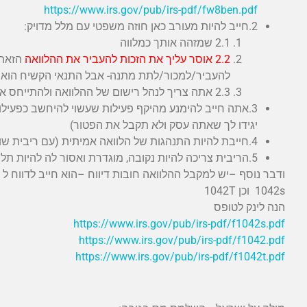
https://www.irs.gov/pub/irs-pdf/fw8ben.pdf
2.חייב להיות מעורב כאן חוזה משפטי עם מלל מדויק:
2.1 שמזהה אותך כמלווה
2.2 אוסר עליך את הזכות להעביר את ההלוואה
הזאת 
להעביר/למכור/לתת מתנה- אבל התנאי הקשיח הוא 
2.3 אתה צריך לנהל רישום של ההלוואה ולהתייחס אליה כאילו הנפקת מניה.
3.אתה חייב להימנע מהיקף פעילות שעשוי להיחשב כפעיל
יגידו לך שאתה עסק ולא תקבל את הפטור)
4.חייבת להיות התנהגות של הלוואה אמיתית (עם ריבית שוק ותנאי פירעון מוגדרים).
5.הריבית צריכה להיות נקובה, מוגדרת ואסור לה להיות תלויה או מותנית באיזה שהוא אופן
1042s וכן 1042T
הנה לינק לטופס
https://www.irs.gov/pub/irs-pdf/f1042s.pdf
https://www.irs.gov/pub/irs-pdf/f1042.pdf
https://www.irs.gov/pub/irs-pdf/f1042t.pdf