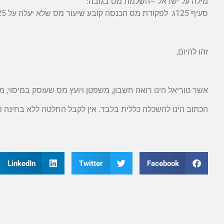
מילה על ישראל –השלמת מס בגובה:
סעיף 125ג לפקודת מס הכנסה קובע שיעור מס שלא יעלה על 25 אחוזים (בהנחה שלא מדובר בעסק)
זהו להיום,
אשר טוריאל הינו רואה חשבון, משפטן ויועץ מס שעוסק במיסוי,
הכתוב הינו להשכלה כללית בלבד. אין לקבל החלטה ללא בחינה פר
LinkedIn
Twitter
Facebook