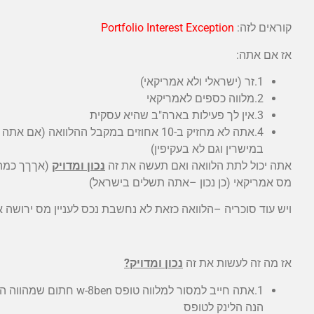
קוראים לזה:
Portfolio Interest Exception
אז אם אתה:
1.זר (ישראלי ולא אמריקאי)
2.מלווה כספים לאמריקאי
3.אין לך פעילות בארה"ב שהיא עסקית
במישרין וגם לא בעקיפין)
אתה יכול לתת הלוואה ואם תעשה את זה
נכון ומדויק
(אךךך כמה 
מס אמריקאי (כן נכון –אתה תשלים בישראל)
ויש עוד סוכריה –הלוואה כזאת לא נחשבת נכס לעניין מס ירושה 
אז מה זה לעשות את זה
נכון ומדויק?
1.אתה חייב למסור למלווה טופס w-8ben חתום שמהווה הצהרה שאתה לא אמריקאי. אתה משקיע זר
הנה הלינק לטופס