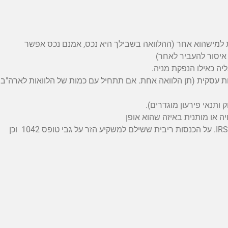
למישהוא אחר (ההלוואה בשבילך היא נכס, אמנם נכס אפשר
איסור להעביר לאחר)
ות עסקית (תן הלוואה אחת. אם תתחיל עם כמות של הלוואות לארה"ב 
ודבר נוסף –יש למקבל ההלוואה חובות דיווח –הוא חייב לדווח ל IRS. על הכנסות ריבית ששילם למשקיע הזר על גבי טופס 1042 וכן